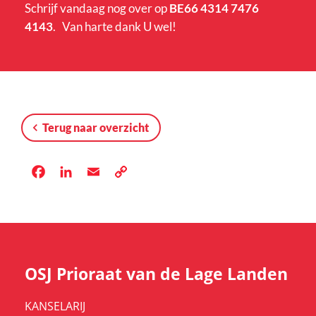
Schrijf vandaag nog over op
BE66 4314 7476
4143
. Van harte dank U wel!
Terug naar overzicht
Facebook
LinkedIn
Email
Copy
Link
OSJ Prioraat van de Lage Landen
KANSELARIJ