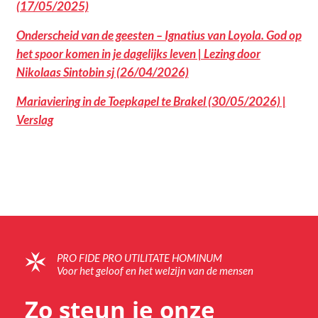
(17/05/2025)
Onderscheid van de geesten – Ignatius van Loyola. God op
het spoor komen in je dagelijks leven | Lezing door
Nikolaas Sintobin sj (26/04/2026)
Mariaviering in de Toepkapel te Brakel (30/05/2026) |
Verslag
PRO FIDE PRO UTILITATE HOMINUM
Voor het geloof en het welzijn van de mensen
Zo steun je onze