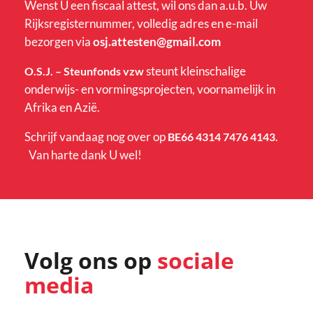
Wenst U een fiscaal attest, wil ons dan a.u.b. Uw
Rijksregisternummer, volledig adres en e-mail
bezorgen via
osj.attesten@gmail.com
steunt kleinschalige
O.S.J. – Steunfonds vzw
onderwijs- en vormingsprojecten, voornamelijk in
Afrika en Azië.
Schrijf vandaag nog over op
.
BE66 4314 7476 4143
Van harte dank U wel!
Volg ons op
sociale
media