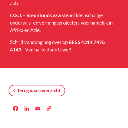
aub.
O.S.J. – Steunfonds vzw
steunt kleinschalige
onderwijs- en vormingsprojecten, voornamelijk in
Afrika en Azië.
Schrijf vandaag nog over op
BE66 4314 7476
4143
. Van harte dank U wel!
Terug naar overzicht
Facebook
LinkedIn
Email
Copy
Link