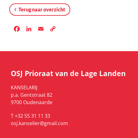
Terug naar overzicht
Facebook
LinkedIn
Email
Copy
Link
OSJ Prioraat van de Lage Landen
KANSELARIJ
p.a. Gentstraat 82
9700 Oudenaarde
T +32 55 31 11 33
osj.kanselier@gmail.com